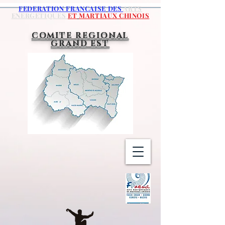
FEDERATION FRANCAISE
DES
ARTS
ENERGETIQUES
ET
MARTIAUX CHINOIS
COMITE REGIONAL
GRAND EST