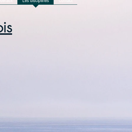
édéraux
Les disciplines
Contact
ois