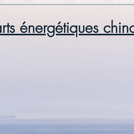
Le Comité
Les Associations
Les Formations
Les duan f
arts énergétiques chin